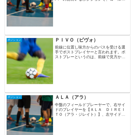
ーパーと連携して失点を防ぎます。ＦＩ
ＸＯ（フィクソ）が抜かれてしまうと、
後はゴールキーパーしかいません。失点
につなげない守備、相手を...
ＰＩＶＯ（ピヴォ）
ポジション
前線に位置し味方からのパスを受ける選
手でポストプレイヤーと言われます。ポ
ストプレーというのは、前線で見方から
パスをもらい、キープして、走りこんで
きた味方にパスを出したり、シュートを
打ったりと攻撃の基点になるプレイのこ
とを指します。前線で相手...
ＡＬＡ（アラ）
ポジション
中盤のフィールドプレーヤーで、右サイ
ドのプレイヤーを【ＡＬＡ ＤＩＲＥＩ
ＴＯ（アラ・ジレイト）】、左サイドの
プレーヤを【ＡＬＡ ＥＳＱＵＥＲＤＯ
（アラ・エスケルド）】と言います。こ
のの２つのポジションは、点取り屋にな
ります。正確なシュートと...