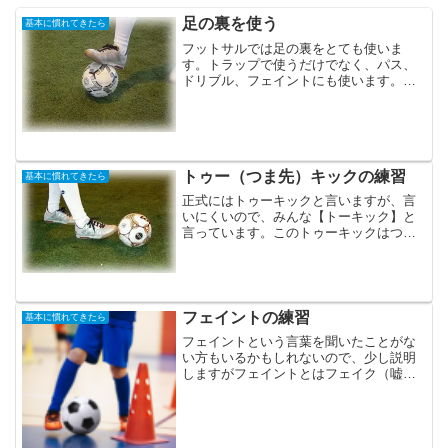
足の裏を使う
基本に慣れてきたら
フットサルでは足の裏をとても使いま
す。トラップで使うだけでなく、パス、
ドリブル、フェイントにも使います。こ
れはボールを取られないための技術にな
ります。フットサルは空いたスペースが
狭いので、敵チームのプレイヤーがすぐ
近くにいます。体からボール...
トゥー（つま先）キックの練習
基本に慣れてきたら
正式にはトゥーキックと言いますが、言
いにくいので、みんな【トーキック】と
言っています。このトゥーキックはつま
先を使ってボールを蹴ります。足を振り
上げずにボールを蹴ることができるた
め、予備動作が少ないという特徴があり
ます。予備動作が少ないとい...
フェイントの練習
基本に慣れてきたら
フェイントという言葉を聞いたことがな
い方もいるかもしれないので、少し説明
しますがフェイントとはフェイク（嘘）
です。右にいくと見せかけて左に行く。
左にパスを出すと見せかけて、右にパス
をだすということを【フェイントをかけ
る】と言います。サッカー...