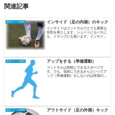
関連記事
インサイド（足の内側）のキック
基本プレーの練習
インサイドはフットサルでとても重要な
役割を果たします。シュートにもパスに
も、トラップにも使います。インサイド
でボールを蹴ることをインサイドキック
と言います。これは一番正確なパス、シ
ュートができる蹴り方なので、何度も練
習してください。蹴り方は...
アップをする（準備運動）
基本プレーの練習
フットサルは気軽にできるスポーツで
す。でも、気軽にできるからといってア
ップ（準備運動）をしないのは怪我のも
とになります。アップをせずにいきなり
試合でプレーをしたため、怪我をした人
を何人か知っています。足を挫いたり、
軽い捻挫だったり、そんなに...
アウトサイド（足の外側）キック
基本プレーの練習